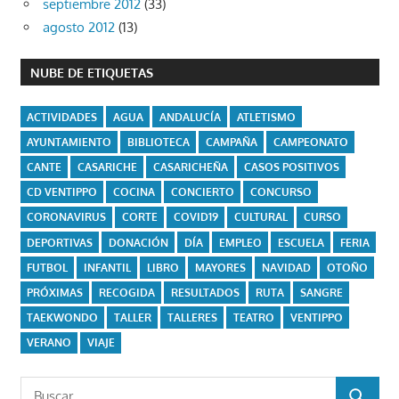
septiembre 2012
(33)
agosto 2012
(13)
NUBE DE ETIQUETAS
ACTIVIDADES
AGUA
ANDALUCÍA
ATLETISMO
AYUNTAMIENTO
BIBLIOTECA
CAMPAÑA
CAMPEONATO
CANTE
CASARICHE
CASARICHEÑA
CASOS POSITIVOS
CD VENTIPPO
COCINA
CONCIERTO
CONCURSO
CORONAVIRUS
CORTE
COVID19
CULTURAL
CURSO
DEPORTIVAS
DONACIÓN
DÍA
EMPLEO
ESCUELA
FERIA
FUTBOL
INFANTIL
LIBRO
MAYORES
NAVIDAD
OTOÑO
PRÓXIMAS
RECOGIDA
RESULTADOS
RUTA
SANGRE
TAEKWONDO
TALLER
TALLERES
TEATRO
VENTIPPO
VERANO
VIAJE
Buscar: