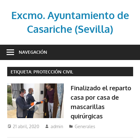
Saltar
al
Excmo. Ayuntamiento de
contenido
Casariche (Sevilla)
Web
oficial
NAVEGACIÓN
del
Ayuntamiento
ETIQUETA:
PROTECCIÓN CIVIL
de
Casariche
Finalizado el reparto
(Sevilla)
casa por casa de
mascarillas
quirúrgicas
21 abril, 2020
admin
Generales