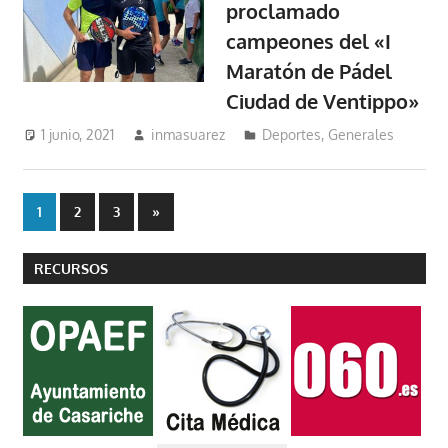
proclamado
campeones del «I
Maratón de Pádel
Ciudad de Ventippo»
1 junio, 2021
inmasuarez
Deportes
,
Generales
Paginación
Entradas
1
2
3
»
siguientes
de
RECURSOS
entradas