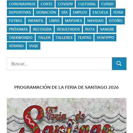
CORONAVIRUS
CORTE
COVID19
CULTURAL
CURSO
DEPORTIVAS
DONACIÓN
DÍA
EMPLEO
ESCUELA
FERIA
FUTBOL
INFANTIL
LIBRO
MAYORES
NAVIDAD
OTOÑO
PRÓXIMAS
RECOGIDA
RESULTADOS
RUTA
SANGRE
TAEKWONDO
TALLER
TALLERES
TEATRO
VENTIPPO
VERANO
VIAJE
Buscar:
BUSCAR
PROGRAMACIÓN DE LA FERIA DE SANTIAGO 2026