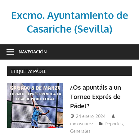
Saltar
al
Excmo. Ayuntamiento de
contenido
Casariche (Sevilla)
Web
oficial
NAVEGACIÓN
del
Ayuntamiento
ETIQUETA:
PÁDEL
de
Casariche
¿Os apuntáis a un
(Sevilla)
Torneo Exprés de
Pádel?
24 enero, 2024
inmasuarez
Deportes
,
Generales