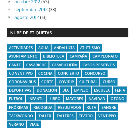
octubre 2012
(53)
septiembre 2012
(33)
agosto 2012
(13)
NUBE DE ETIQUETAS
ACTIVIDADES
AGUA
ANDALUCÍA
ATLETISMO
AYUNTAMIENTO
BIBLIOTECA
CAMPAÑA
CAMPEONATO
CANTE
CASARICHE
CASARICHEÑA
CASOS POSITIVOS
CD VENTIPPO
COCINA
CONCIERTO
CONCURSO
CORONAVIRUS
CORTE
COVID19
CULTURAL
CURSO
DEPORTIVAS
DONACIÓN
DÍA
EMPLEO
ESCUELA
FERIA
FUTBOL
INFANTIL
LIBRO
MAYORES
NAVIDAD
OTOÑO
PRÓXIMAS
RECOGIDA
RESULTADOS
RUTA
SANGRE
TAEKWONDO
TALLER
TALLERES
TEATRO
VENTIPPO
VERANO
VIAJE