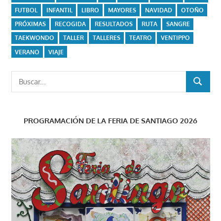
FUTBOL
INFANTIL
LIBRO
MAYORES
NAVIDAD
OTOÑO
PRÓXIMAS
RECOGIDA
RESULTADOS
RUTA
SANGRE
TAEKWONDO
TALLER
TALLERES
TEATRO
VENTIPPO
VERANO
VIAJE
Buscar:
BUSCAR
PROGRAMACIÓN DE LA FERIA DE SANTIAGO 2026