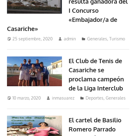
resulta ganadora del
I Concurso
«Embajador/a de
Casariche»
25 septiembre, 2020
admin
Generales
,
Turismo
El Club de Tenis de
Casariche se
proclama campeón
de la Liga Interclub
10 marzo, 2020
inmasuarez
Deportes
,
Generales
El cartel de Basilio
Romero Parrado