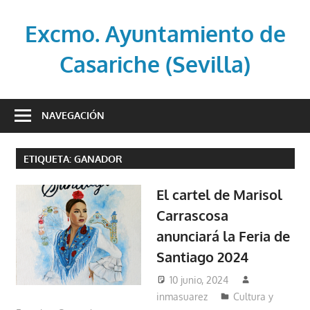
Saltar
al
Excmo. Ayuntamiento de
contenido
Casariche (Sevilla)
Web
oficial
NAVEGACIÓN
del
Ayuntamiento
ETIQUETA:
GANADOR
de
Casariche
El cartel de Marisol
(Sevilla)
Carrascosa
anunciará la Feria de
Santiago 2024
10 junio, 2024
inmasuarez
Cultura y