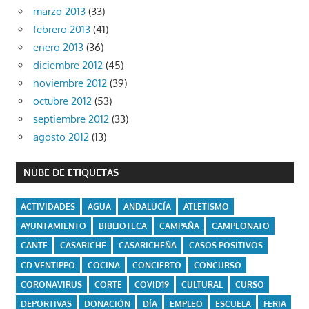
marzo 2013
(33)
febrero 2013
(41)
enero 2013
(36)
diciembre 2012
(45)
noviembre 2012
(39)
octubre 2012
(53)
septiembre 2012
(33)
agosto 2012
(13)
NUBE DE ETIQUETAS
ACTIVIDADES
AGUA
ANDALUCÍA
ATLETISMO
AYUNTAMIENTO
BIBLIOTECA
CAMPAÑA
CAMPEONATO
CANTE
CASARICHE
CASARICHEÑA
CASOS POSITIVOS
CD VENTIPPO
COCINA
CONCIERTO
CONCURSO
CORONAVIRUS
CORTE
COVID19
CULTURAL
CURSO
DEPORTIVAS
DONACIÓN
DÍA
EMPLEO
ESCUELA
FERIA