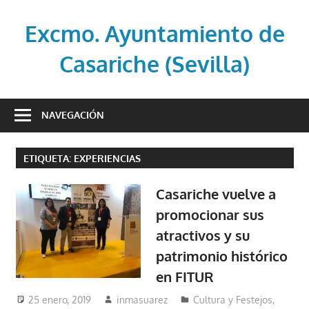
Saltar
al
Excmo. Ayuntamiento de
contenido
Casariche (Sevilla)
Web
oficial
NAVEGACIÓN
del
Ayuntamiento
ETIQUETA:
EXPERIENCIAS
de
Casariche
Casariche vuelve a
(Sevilla)
promocionar sus
atractivos y su
patrimonio histórico
en FITUR
25 enero, 2019
inmasuarez
Cultura y Festejos
,