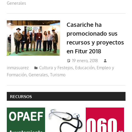
Generales
Casariche ha
promocionado sus
recursos y proyectos
en Fitur 2018
19 enero, 2018
inmasuarez
Cultura y Festejos
,
Educación, Empleo y
Formación
,
Generales
,
Turismo
RECURSOS