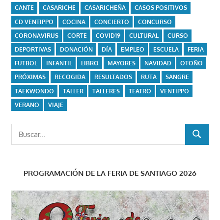
CANTE
CASARICHE
CASARICHEÑA
CASOS POSITIVOS
CD VENTIPPO
COCINA
CONCIERTO
CONCURSO
CORONAVIRUS
CORTE
COVID19
CULTURAL
CURSO
DEPORTIVAS
DONACIÓN
DÍA
EMPLEO
ESCUELA
FERIA
FUTBOL
INFANTIL
LIBRO
MAYORES
NAVIDAD
OTOÑO
PRÓXIMAS
RECOGIDA
RESULTADOS
RUTA
SANGRE
TAEKWONDO
TALLER
TALLERES
TEATRO
VENTIPPO
VERANO
VIAJE
Buscar:
BUSCAR
PROGRAMACIÓN DE LA FERIA DE SANTIAGO 2026