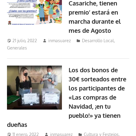
Casariche, tienen
premio’ estará en
marcha durante el
mes de Agosto
21 julio, 2022
inmasuarez
Desarrollo Local
,
Generales
Los dos bonos de
30€ sorteados entre
los participantes de
«Las compras de
Navidad, ¡en tu
pueblo!» ya tienen
dueñas
11 enero, 2022
inmasuarez
Cultura y Festejos
,