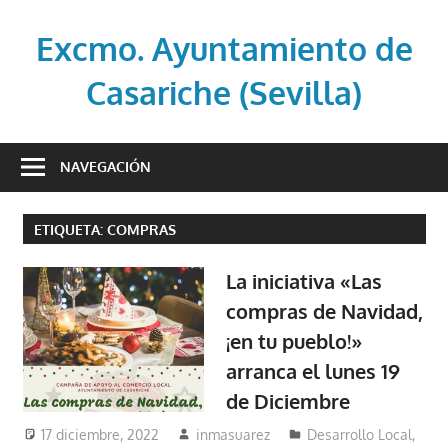
Saltar
al
Excmo. Ayuntamiento de
contenido
Casariche (Sevilla)
Web
oficial
NAVEGACIÓN
del
Ayuntamiento
ETIQUETA:
COMPRAS
de
Casariche
La iniciativa «Las
(Sevilla)
compras de Navidad,
¡en tu pueblo!»
arranca el lunes 19
de Diciembre
17 diciembre, 2022
inmasuarez
Desarrollo Local
,