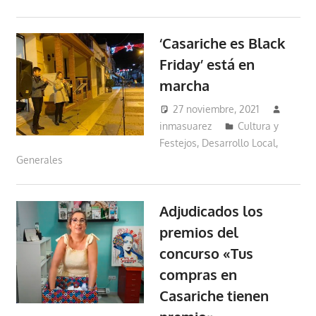
‘Casariche es Black
Friday’ está en
marcha
27 noviembre, 2021
inmasuarez
Cultura y
Festejos
,
Desarrollo Local
,
Generales
Adjudicados los
premios del
concurso «Tus
compras en
Casariche tienen