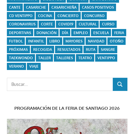
CANTE
CASARICHE
CASARICHEÑA
CASOS POSITIVOS
CD VENTIPPO
COCINA
CONCIERTO
CONCURSO
CORONAVIRUS
CORTE
COVID19
CULTURAL
CURSO
DEPORTIVAS
DONACIÓN
DÍA
EMPLEO
ESCUELA
FERIA
FUTBOL
INFANTIL
LIBRO
MAYORES
NAVIDAD
OTOÑO
PRÓXIMAS
RECOGIDA
RESULTADOS
RUTA
SANGRE
TAEKWONDO
TALLER
TALLERES
TEATRO
VENTIPPO
VERANO
VIAJE
Buscar:
BUSCAR
PROGRAMACIÓN DE LA FERIA DE SANTIAGO 2026