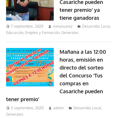
Casariche pueden
tener premio’ ya
tiene ganadoras
7 septiembre, 2020
inmasuarez
Desarrollo Local
,
Educación, Empleo y Formación
,
Generales
Mañana a las 12:00
horas, emisión en
directo del sorteo
del Concurso ‘Tus
compras en
Casariche pueden
tener premio’
3 septiembre, 2020
admin
Desarrollo Local
,
Generales