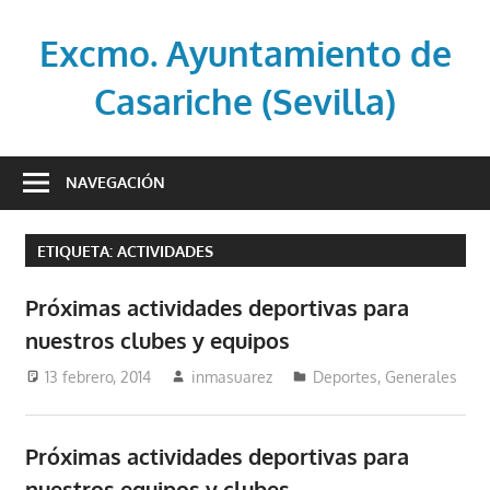
Saltar
al
Excmo. Ayuntamiento de
contenido
Casariche (Sevilla)
Web
oficial
NAVEGACIÓN
del
Ayuntamiento
ETIQUETA:
ACTIVIDADES
de
Casariche
Próximas actividades deportivas para
(Sevilla)
nuestros clubes y equipos
13 febrero, 2014
inmasuarez
Deportes
,
Generales
Próximas actividades deportivas para
nuestros equipos y clubes