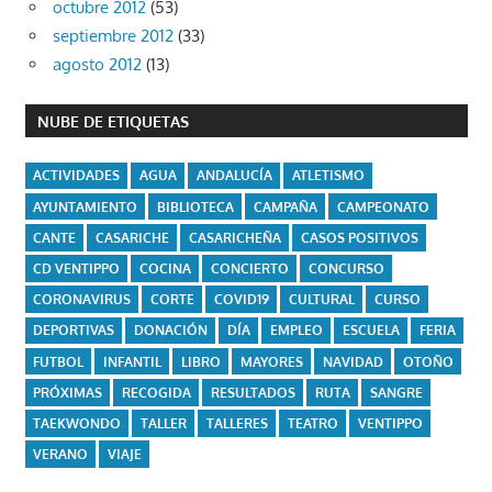
octubre 2012
(53)
septiembre 2012
(33)
agosto 2012
(13)
NUBE DE ETIQUETAS
ACTIVIDADES
AGUA
ANDALUCÍA
ATLETISMO
AYUNTAMIENTO
BIBLIOTECA
CAMPAÑA
CAMPEONATO
CANTE
CASARICHE
CASARICHEÑA
CASOS POSITIVOS
CD VENTIPPO
COCINA
CONCIERTO
CONCURSO
CORONAVIRUS
CORTE
COVID19
CULTURAL
CURSO
DEPORTIVAS
DONACIÓN
DÍA
EMPLEO
ESCUELA
FERIA
FUTBOL
INFANTIL
LIBRO
MAYORES
NAVIDAD
OTOÑO
PRÓXIMAS
RECOGIDA
RESULTADOS
RUTA
SANGRE
TAEKWONDO
TALLER
TALLERES
TEATRO
VENTIPPO
VERANO
VIAJE