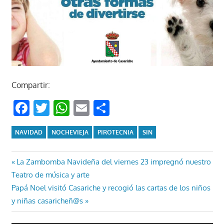
Compartir:
Facebook
Twitter
WhatsApp
Email
Compartir
NAVIDAD
NOCHEVIEJA
PIROTECNIA
SIN
Navegación
Entrada
La Zambomba Navideña del viernes 23 impregnó nuestro
anterior:
Teatro de música y arte
de
Entrada
Papá Noel visitó Casariche y recogió las cartas de los niños
entradas
siguiente:
y niñas casaricheñ@s