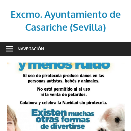
Saltar
al
Excmo. Ayuntamiento de
contenido
Casariche (Sevilla)
Web
oficial
NAVEGACIÓN
del
Ayuntamiento
de
Casariche
(Sevilla)