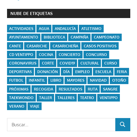
NUBE DE ETIQUETAS
ACTIVIDADES
AGUA
ANDALUCÍA
ATLETISMO
AYUNTAMIENTO
BIBLIOTECA
CAMPAÑA
CAMPEONATO
CANTE
CASARICHE
CASARICHEÑA
CASOS POSITIVOS
CD VENTIPPO
COCINA
CONCIERTO
CONCURSO
CORONAVIRUS
CORTE
COVID19
CULTURAL
CURSO
DEPORTIVAS
DONACIÓN
DÍA
EMPLEO
ESCUELA
FERIA
FUTBOL
INFANTIL
LIBRO
MAYORES
NAVIDAD
OTOÑO
PRÓXIMAS
RECOGIDA
RESULTADOS
RUTA
SANGRE
TAEKWONDO
TALLER
TALLERES
TEATRO
VENTIPPO
VERANO
VIAJE
Buscar:
BUSCAR