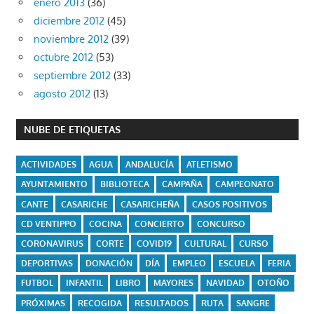
enero 2013
(36)
diciembre 2012
(45)
noviembre 2012
(39)
octubre 2012
(53)
septiembre 2012
(33)
agosto 2012
(13)
NUBE DE ETIQUETAS
ACTIVIDADES
AGUA
ANDALUCÍA
ATLETISMO
AYUNTAMIENTO
BIBLIOTECA
CAMPAÑA
CAMPEONATO
CANTE
CASARICHE
CASARICHEÑA
CASOS POSITIVOS
CD VENTIPPO
COCINA
CONCIERTO
CONCURSO
CORONAVIRUS
CORTE
COVID19
CULTURAL
CURSO
DEPORTIVAS
DONACIÓN
DÍA
EMPLEO
ESCUELA
FERIA
FUTBOL
INFANTIL
LIBRO
MAYORES
NAVIDAD
OTOÑO
PRÓXIMAS
RECOGIDA
RESULTADOS
RUTA
SANGRE