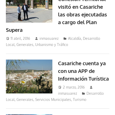
visitó en Casariche
las obras ejecutadas
a cargo del Plan
Supera
11 abril, 2016
inmasuarez
Alcaldía
,
Desarrollo
Local
,
Generales
,
Urbanismo y Tráfico
Casariche cuenta ya
con una APP de
Información Turística
2 marzo, 2016
inmasuarez
Desarrollo
Local
,
Generales
,
Servicios Municipales
,
Turismo