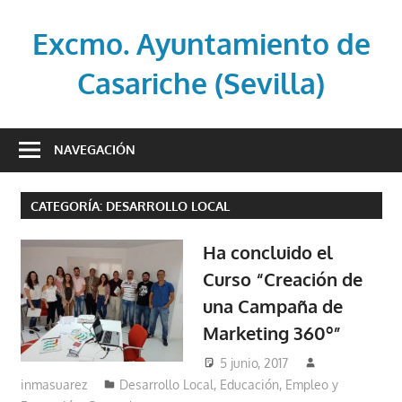
Saltar
al
Excmo. Ayuntamiento de
contenido
Casariche (Sevilla)
Web
oficial
NAVEGACIÓN
del
Ayuntamiento
CATEGORÍA:
DESARROLLO LOCAL
de
Casariche
Ha concluido el
(Sevilla)
Curso “Creación de
una Campaña de
Marketing 360º”
5 junio, 2017
inmasuarez
Desarrollo Local
,
Educación, Empleo y