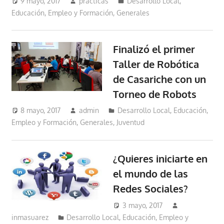
9 mayo, 2017
practicas
Desarrollo Local
,
Educación, Empleo y Formación
,
Generales
Finalizó el primer
Taller de Robótica
de Casariche con un
Torneo de Robots
8 mayo, 2017
admin
Desarrollo Local
,
Educación,
Empleo y Formación
,
Generales
,
Juventud
¿Quieres iniciarte en
el mundo de las
Redes Sociales?
3 mayo, 2017
inmasuarez
Desarrollo Local
,
Educación, Empleo y