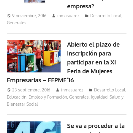
empresa?
9 noviembre, 2016
inmasuarez
Desarrollo Local
,
Generales
Abierto el plazo de
inscripción para
participar en la XI
Feria de Mujeres
Empresarias – FEPME´16
23 septiembre, 2016
inmasuarez
Desarrollo Local
,
Educación, Empleo y Formación
,
Generales
,
Igualdad, Salud y
Bienestar Social
Se va a proceder a la