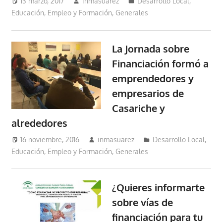
13 marzo, 2017
inmasuarez
Desarrollo Local
,
Educación, Empleo y Formación
,
Generales
La Jornada sobre
Financiación formó a
emprendedores y
empresarios de
Casariche y
alrededores
16 noviembre, 2016
inmasuarez
Desarrollo Local
,
Educación, Empleo y Formación
,
Generales
¿Quieres informarte
sobre vías de
financiación para tu