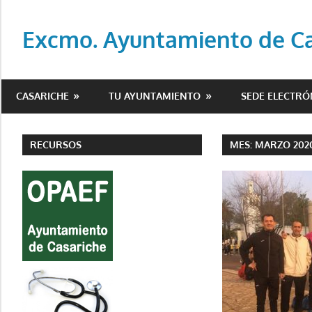
Saltar
al
Excmo. Ayuntamiento de Cas
contenido
Web
oficial
CASARICHE
TU AYUNTAMIENTO
SEDE ELECTRÓ
del
Ayuntamiento
de
RECURSOS
MES:
MARZO 202
Casariche
(Sevilla)