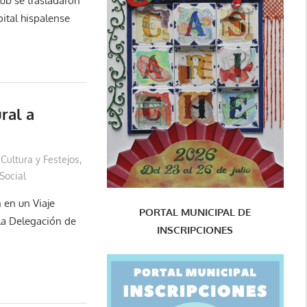
lub se trasladaron
ital hispalense
ral a
Cultura y Festejos
,
Social
n en un Viaje
PORTAL MUNICIPAL DE
la Delegación de
INSCRIPCIONES