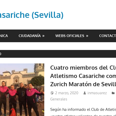
ariche (Sevilla)
NICA
CIUDADANÍA
WEBS OFICIALES
CONTAC
0
Cuatro miembros del Cl
Atletismo Casariche co
Zurich Maratón de Sevil
2 marzo, 2020
inmasuarez
Generales
Según ha informado el Club de Atleti