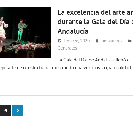
La excelencia del arte a
durante la Gala del Día 
Andalucía
2 marzo, 2020
inmasuarez
Generales
La Gala del Día de Andalucía llenó el
ejor arte de nuestra tierra, mostrando una vez más la gran calidad
ón
4
5