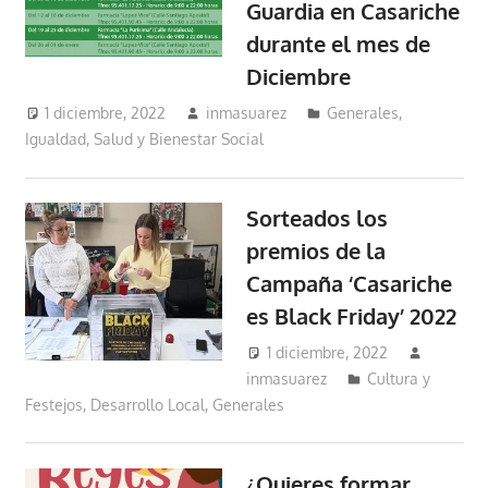
Guardia en Casariche
durante el mes de
Diciembre
1 diciembre, 2022
inmasuarez
Generales
,
Igualdad, Salud y Bienestar Social
Sorteados los
premios de la
Campaña ‘Casariche
es Black Friday’ 2022
1 diciembre, 2022
inmasuarez
Cultura y
Festejos
,
Desarrollo Local
,
Generales
¿Quieres formar