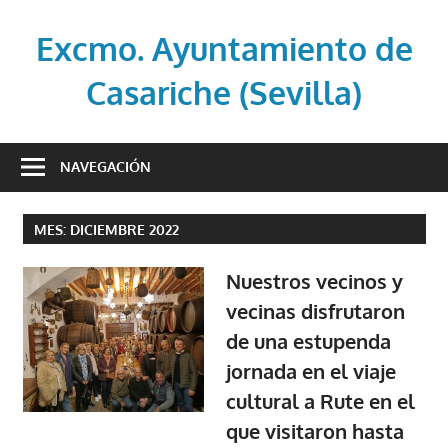
Saltar
al
Excmo. Ayuntamiento de
contenido
Casariche (Sevilla)
Web
oficial
NAVEGACIÓN
del
Ayuntamiento
MES:
DICIEMBRE 2022
de
Casariche
Nuestros vecinos y
(Sevilla)
vecinas disfrutaron
de una estupenda
jornada en el viaje
cultural a Rute en el
que visitaron hasta