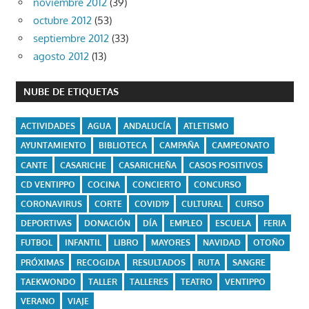
noviembre 2012
(39)
octubre 2012
(53)
septiembre 2012
(33)
agosto 2012
(13)
NUBE DE ETIQUETAS
ACTIVIDADES
AGUA
ANDALUCÍA
ATLETISMO
AYUNTAMIENTO
BIBLIOTECA
CAMPAÑA
CAMPEONATO
CANTE
CASARICHE
CASARICHEÑA
CASOS POSITIVOS
CD VENTIPPO
COCINA
CONCIERTO
CONCURSO
CORONAVIRUS
CORTE
COVID19
CULTURAL
CURSO
DEPORTIVAS
DONACIÓN
DÍA
EMPLEO
ESCUELA
FERIA
FUTBOL
INFANTIL
LIBRO
MAYORES
NAVIDAD
OTOÑO
PRÓXIMAS
RECOGIDA
RESULTADOS
RUTA
SANGRE
TAEKWONDO
TALLER
TALLERES
TEATRO
VENTIPPO
VERANO
VIAJE