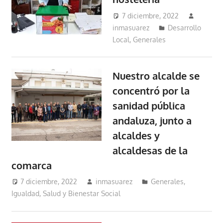
7 diciembre, 2022
inmasuarez
Desarrollo
Local
,
Generales
Nuestro alcalde se
concentró por la
sanidad pública
andaluza, junto a
alcaldes y
alcaldesas de la
comarca
7 diciembre, 2022
inmasuarez
Generales
,
Igualdad, Salud y Bienestar Social