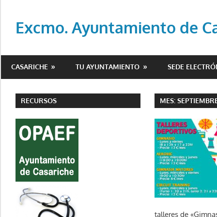
Saltar
al
Excmo. Ayuntamiento de Cas
contenido
Web
oficial
CASARICHE
TU AYUNTAMIENTO
SEDE ELECTRÓ
del
Ayuntamiento
de
RECURSOS
MES:
SEPTIEMBRE
Casariche
(Sevilla)
talleres de «Gimna