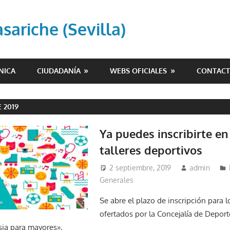
ariche (Sevilla)
NICA
CIUDADANÍA
WEBS OFICIALES
CONTAC
 2019
Ya puedes inscribirte en
talleres deportivos
2 septiembre, 2019
admin
Generales
Se abre el plazo de inscripción para l
ofertados por la Concejalía de Deporte
sia para mayores»,