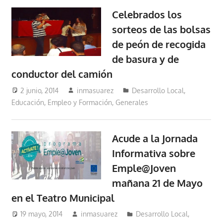
Celebrados los
sorteos de las bolsas
de peón de recogida
de basura y de
conductor del camión
2 junio, 2014
inmasuarez
Desarrollo Local
,
Educación, Empleo y Formación
,
Generales
Acude a la Jornada
Informativa sobre
Emple@Joven
mañana 21 de Mayo
en el Teatro Municipal
19 mayo, 2014
inmasuarez
Desarrollo Local
,