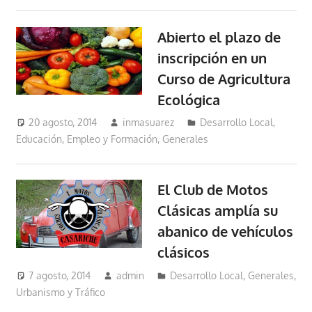
Abierto el plazo de
inscripción en un
Curso de Agricultura
Ecológica
20 agosto, 2014
inmasuarez
Desarrollo Local
,
Educación, Empleo y Formación
,
Generales
El Club de Motos
Clásicas amplía su
abanico de vehículos
clásicos
7 agosto, 2014
admin
Desarrollo Local
,
Generales
,
Urbanismo y Tráfico