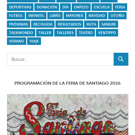
DEPORTIVAS
DONACIÓN
DÍA
EMPLEO
ESCUELA
FERIA
FUTBOL
INFANTIL
LIBRO
MAYORES
NAVIDAD
OTOÑO
PRÓXIMAS
RECOGIDA
RESULTADOS
RUTA
SANGRE
TAEKWONDO
TALLER
TALLERES
TEATRO
VENTIPPO
VERANO
VIAJE
Buscar:
BUSCAR
PROGRAMACIÓN DE LA FERIA DE SANTIAGO 2026