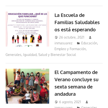
La Escuela de
Familias Saludables
os está esperando
26 octubre, 2021
inmasuarez
Educación,
Empleo y Formación
,
Generales
,
Igualdad, Salud y Bienestar Social
El Campamento de
Verano concluye su
sexta semana de
andadura
6 agosto, 2021
inmasuarez
Generales
,