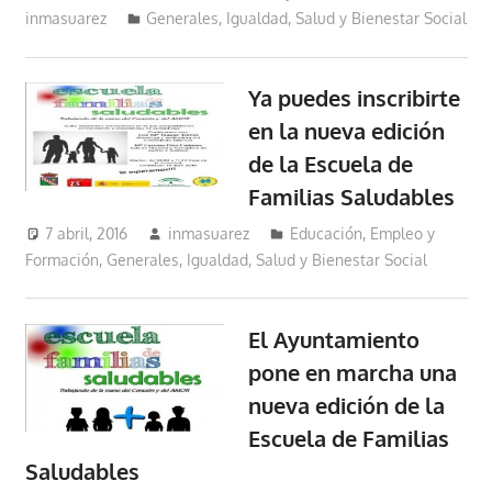
inmasuarez
Generales
,
Igualdad, Salud y Bienestar Social
Ya puedes inscribirte
en la nueva edición
de la Escuela de
Familias Saludables
7 abril, 2016
inmasuarez
Educación, Empleo y
Formación
,
Generales
,
Igualdad, Salud y Bienestar Social
El Ayuntamiento
pone en marcha una
nueva edición de la
Escuela de Familias
Saludables