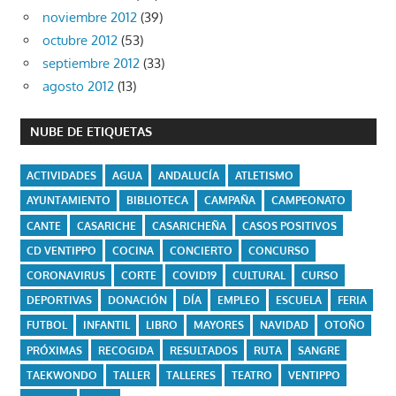
noviembre 2012
(39)
octubre 2012
(53)
septiembre 2012
(33)
agosto 2012
(13)
NUBE DE ETIQUETAS
ACTIVIDADES
AGUA
ANDALUCÍA
ATLETISMO
AYUNTAMIENTO
BIBLIOTECA
CAMPAÑA
CAMPEONATO
CANTE
CASARICHE
CASARICHEÑA
CASOS POSITIVOS
CD VENTIPPO
COCINA
CONCIERTO
CONCURSO
CORONAVIRUS
CORTE
COVID19
CULTURAL
CURSO
DEPORTIVAS
DONACIÓN
DÍA
EMPLEO
ESCUELA
FERIA
FUTBOL
INFANTIL
LIBRO
MAYORES
NAVIDAD
OTOÑO
PRÓXIMAS
RECOGIDA
RESULTADOS
RUTA
SANGRE
TAEKWONDO
TALLER
TALLERES
TEATRO
VENTIPPO