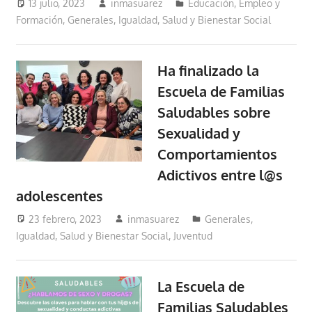
13 julio, 2023
inmasuarez
Educación, Empleo y
Formación
,
Generales
,
Igualdad, Salud y Bienestar Social
Ha finalizado la
Escuela de Familias
Saludables sobre
Sexualidad y
Comportamientos
Adictivos entre l@s
adolescentes
23 febrero, 2023
inmasuarez
Generales
,
Igualdad, Salud y Bienestar Social
,
Juventud
La Escuela de
Familias Saludables