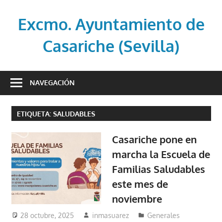
Saltar
al
Excmo. Ayuntamiento de
contenido
Casariche (Sevilla)
Web
oficial
NAVEGACIÓN
del
Ayuntamiento
ETIQUETA:
SALUDABLES
de
Casariche
Casariche pone en
(Sevilla)
marcha la Escuela de
Familias Saludables
este mes de
noviembre
28 octubre, 2025
inmasuarez
Generales