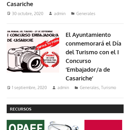
Casariche
30 octubre, 2020
admin
Generales
El Ayuntamiento
conmemorará el Día
del Turismo con el I
Concurso
‘Embajador/a de
Casariche’
1 septiembre, 2020
admin
Generales
,
Turismo
RECURSOS