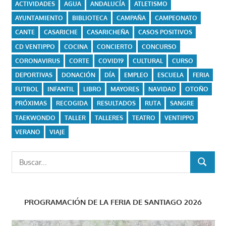
ACTIVIDADES
AGUA
ANDALUCÍA
ATLETISMO
AYUNTAMIENTO
BIBLIOTECA
CAMPAÑA
CAMPEONATO
CANTE
CASARICHE
CASARICHEÑA
CASOS POSITIVOS
CD VENTIPPO
COCINA
CONCIERTO
CONCURSO
CORONAVIRUS
CORTE
COVID19
CULTURAL
CURSO
DEPORTIVAS
DONACIÓN
DÍA
EMPLEO
ESCUELA
FERIA
FUTBOL
INFANTIL
LIBRO
MAYORES
NAVIDAD
OTOÑO
PRÓXIMAS
RECOGIDA
RESULTADOS
RUTA
SANGRE
TAEKWONDO
TALLER
TALLERES
TEATRO
VENTIPPO
VERANO
VIAJE
Buscar:
BUSCAR
PROGRAMACIÓN DE LA FERIA DE SANTIAGO 2026