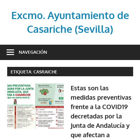
Saltar
al
Excmo. Ayuntamiento de
contenido
Casariche (Sevilla)
Web
oficial
NAVEGACIÓN
del
Ayuntamiento
ETIQUETA:
CASRAICHE
de
Casariche
Estas son las
(Sevilla)
medidas preventivas
frente a la COVID19
decretadas por la
Junta de Andalucía y
que afectan a