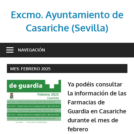
Saltar
al
Excmo. Ayuntamiento de
contenido
Casariche (Sevilla)
Web
oficial
NAVEGACIÓN
del
Ayuntamiento
MES:
FEBRERO 2025
de
Casariche
Ya podéis consultar
(Sevilla)
la información de las
Farmacias de
Guardia en Casariche
durante el mes de
febrero