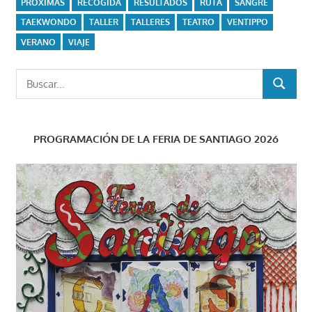
PRÓXIMAS
RECOGIDA
RESULTADOS
RUTA
SANGRE
TAEKWONDO
TALLER
TALLERES
TEATRO
VENTIPPO
VERANO
VIAJE
Buscar:
BUSCAR
PROGRAMACIÓN DE LA FERIA DE SANTIAGO 2026