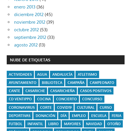
enero 2013
(36)
diciembre 2012
(45)
noviembre 2012
(39)
octubre 2012
(53)
septiembre 2012
(33)
agosto 2012
(13)
NUBE DE ETIQUETAS
ACTIVIDADES
AGUA
ANDALUCÍA
ATLETISMO
AYUNTAMIENTO
BIBLIOTECA
CAMPAÑA
CAMPEONATO
CANTE
CASARICHE
CASARICHEÑA
CASOS POSITIVOS
CD VENTIPPO
COCINA
CONCIERTO
CONCURSO
CORONAVIRUS
CORTE
COVID19
CULTURAL
CURSO
DEPORTIVAS
DONACIÓN
DÍA
EMPLEO
ESCUELA
FERIA
FUTBOL
INFANTIL
LIBRO
MAYORES
NAVIDAD
OTOÑO