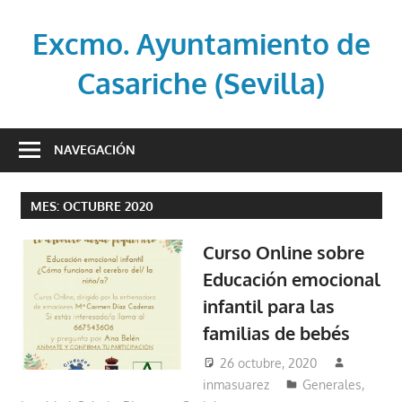
Saltar
al
Excmo. Ayuntamiento de
contenido
Casariche (Sevilla)
Web
oficial
NAVEGACIÓN
del
Ayuntamiento
MES:
OCTUBRE 2020
de
Casariche
Curso Online sobre
(Sevilla)
Educación emocional
infantil para las
familias de bebés
26 octubre, 2020
inmasuarez
Generales
,