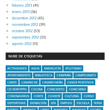
febrero 2013
(41)
enero 2013
(36)
diciembre 2012
(45)
noviembre 2012
(39)
octubre 2012
(53)
septiembre 2012
(33)
agosto 2012
(13)
NUBE DE ETIQUETAS
ACTIVIDADES
AGUA
ANDALUCÍA
ATLETISMO
AYUNTAMIENTO
BIBLIOTECA
CAMPAÑA
CAMPEONATO
CANTE
CASARICHE
CASARICHEÑA
CASOS POSITIVOS
CD VENTIPPO
COCINA
CONCIERTO
CONCURSO
CORONAVIRUS
CORTE
COVID19
CULTURAL
CURSO
DEPORTIVAS
DONACIÓN
DÍA
EMPLEO
ESCUELA
FERIA
FUTBOL
INFANTIL
LIBRO
MAYORES
NAVIDAD
OTOÑO