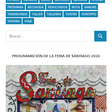
PRÓXIMAS
RECOGIDA
RESULTADOS
RUTA
SANGRE
TAEKWONDO
TALLER
TALLERES
TEATRO
VENTIPPO
VERANO
VIAJE
Buscar:
BUSCAR
PROGRAMACIÓN DE LA FERIA DE SANTIAGO 2026