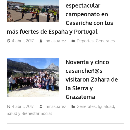
espectacular
campeonato en
Casariche con los
más fuertes de España y Portugal
4 abril, 2017
inmasuarez
Deportes
,
Generales
Noventa y cinco
casaricheñ@s
visitaron Zahara de
la Sierra y
Grazalema
4 abril, 2017
inmasuarez
Generales
,
Igualdad,
Salud y Bienestar Social