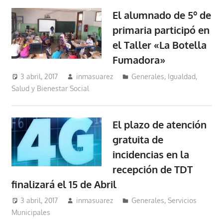
El alumnado de 5º de
primaria participó en
el Taller «La Botella
Fumadora»
3 abril, 2017
inmasuarez
Generales
,
Igualdad,
Salud y Bienestar Social
El plazo de atención
gratuita de
incidencias en la
recepción de TDT
finalizará el 15 de Abril
3 abril, 2017
inmasuarez
Generales
,
Servicios
Municipales