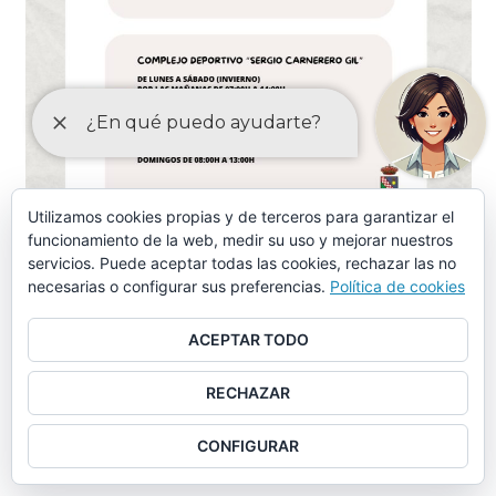
Utilizamos cookies propias y de terceros para garantizar el
funcionamiento de la web, medir su uso y mejorar nuestros
servicios. Puede aceptar todas las cookies, rechazar las no
necesarias o configurar sus preferencias.
Política de cookies
ORDENANZAS MAYO-2024
ACEPTAR TODO
Ordenanza piscina municipal, instalaciones deportivas y
otros servicios similares (aprobación provisional)
RECHAZAR
Ordenanza piscina municipal, instalaciones deportivas y
CONFIGURAR
otros servicios similares (tasas)