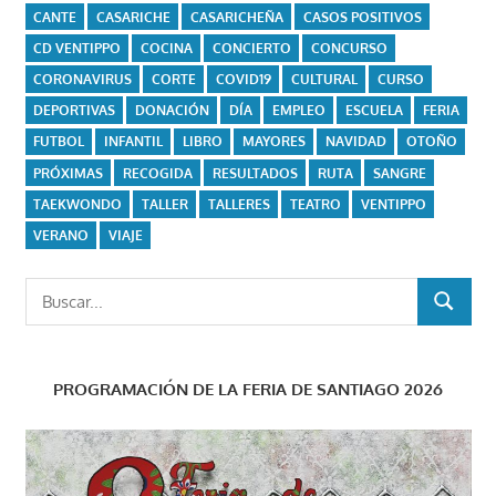
CANTE
CASARICHE
CASARICHEÑA
CASOS POSITIVOS
CD VENTIPPO
COCINA
CONCIERTO
CONCURSO
CORONAVIRUS
CORTE
COVID19
CULTURAL
CURSO
DEPORTIVAS
DONACIÓN
DÍA
EMPLEO
ESCUELA
FERIA
FUTBOL
INFANTIL
LIBRO
MAYORES
NAVIDAD
OTOÑO
PRÓXIMAS
RECOGIDA
RESULTADOS
RUTA
SANGRE
TAEKWONDO
TALLER
TALLERES
TEATRO
VENTIPPO
VERANO
VIAJE
Buscar:
BUSCAR
PROGRAMACIÓN DE LA FERIA DE SANTIAGO 2026