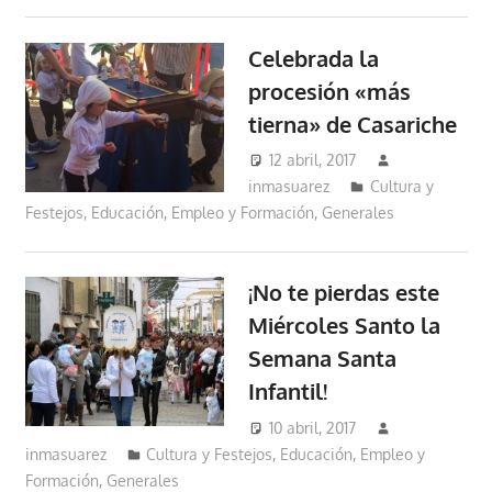
Celebrada la
procesión «más
tierna» de Casariche
12 abril, 2017
inmasuarez
Cultura y
Festejos
,
Educación, Empleo y Formación
,
Generales
¡No te pierdas este
Miércoles Santo la
Semana Santa
Infantil!
10 abril, 2017
inmasuarez
Cultura y Festejos
,
Educación, Empleo y
Formación
,
Generales