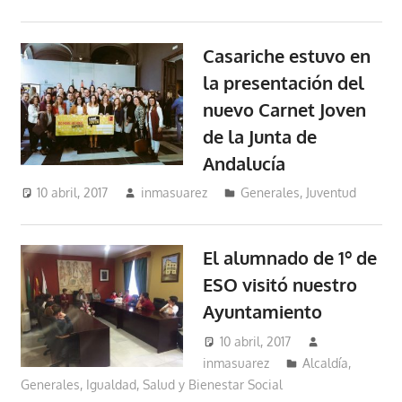
Casariche estuvo en
la presentación del
nuevo Carnet Joven
de la Junta de
Andalucía
10 abril, 2017
inmasuarez
Generales
,
Juventud
El alumnado de 1º de
ESO visitó nuestro
Ayuntamiento
10 abril, 2017
inmasuarez
Alcaldía
,
Generales
,
Igualdad, Salud y Bienestar Social