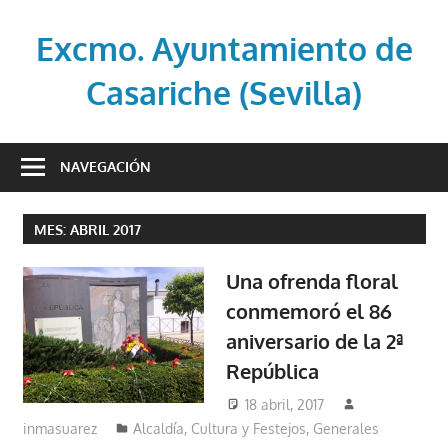
Saltar
al
Excmo. Ayuntamiento de
contenido
Casariche (Sevilla)
Web
oficial
NAVEGACIÓN
del
Ayuntamiento
MES:
ABRIL 2017
de
Casariche
Una ofrenda floral
(Sevilla)
conmemoró el 86
aniversario de la 2ª
República
18 abril, 2017
inmasuarez
Alcaldía
,
Cultura y Festejos
,
Generales