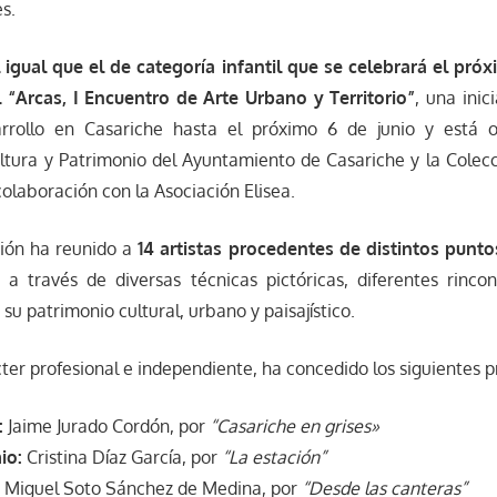
es.
 igual que el de categoría infantil que se celebrará el pró
“Arcas, I Encuentro de Arte Urbano y Territorio”
, una inic
rrollo en Casariche hasta el próximo 6 de junio y está o
ltura y Patrimonio del Ayuntamiento de Casariche y la Colec
colaboración con la Asociación Elisea.
ción ha reunido a
14 artistas procedentes de distintos punt
 a través de diversas técnicas pictóricas, diferentes rincon
su patrimonio cultural, urbano y paisajístico.
cter profesional e independiente, ha concedido los siguientes 
:
Jaime Jurado Cordón, por
“Casariche en grises»
io:
Cristina Díaz García, por
“La estación”
:
Miguel Soto Sánchez de Medina, por
“Desde las canteras”