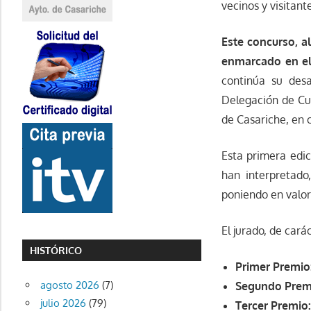
vecinos y visitant
Este concurso, al
enmarcado en el 
continúa su desa
Delegación de Cu
de Casariche, en 
Esta primera edi
han interpretado,
poniendo en valor 
El jurado, de cará
HISTÓRICO
Primer Premio
agosto 2026
(7)
Segundo Prem
julio 2026
(79)
Tercer Premio