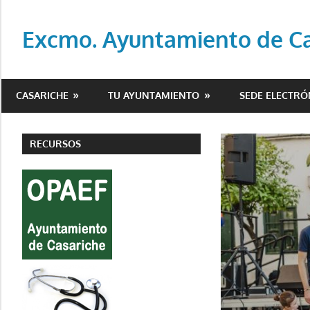
Saltar
al
Excmo. Ayuntamiento de Cas
contenido
Web
oficial
CASARICHE
TU AYUNTAMIENTO
SEDE ELECTRÓ
del
Ayuntamiento
de
RECURSOS
Casariche
(Sevilla)