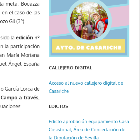
 la meta, Bouazza
 en el caso de las
zo Gil (3º).
sido la
edición nº
 la participación
Juan María Moriana
guel Ángel España
CALLEJERO DIGITAL
Acceso al nuevo callejero digital de
co García Lorca de
Casariche
e Campo a través,
tuaciones:
EDICTOS
Edicto aprobación equipamiento Casa
Cosistorial, Área de Concertación de
la Diputación de Sevilla