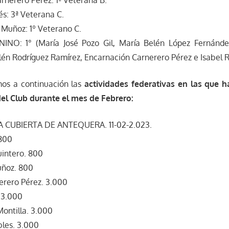
rnerero Pérez: 1ª Veterana B.
és: 3ª Veterana C.
Muñoz: 1º Veterano C.
NO: 1° (María José Pozo Gil, María Belén López Fernánde
én Rodríguez Ramírez, Encarnación Carnerero Pérez e Isabel R
os a continuación las
actividades federativas en las que 
del Club durante el mes de Febrero:
 CUBIERTA DE ANTEQUERA. 11-02-2.023.
 800
uintero. 800
uñoz. 800
erero Pérez. 3.000
. 3.000
Montilla. 3.000
bles. 3.000