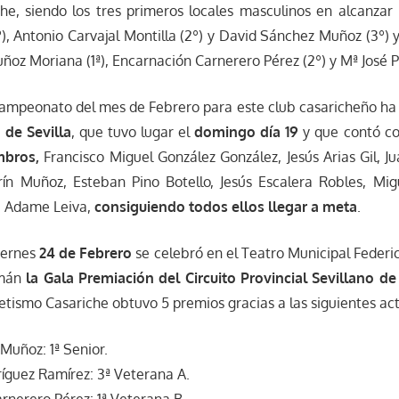
he, siendo los tres primeros locales masculinos en alcanzar
º), Antonio Carvajal Montilla (2º) y David Sánchez Muñoz (3º) y
ñoz Moriana (1ª), Encarnación Carnerero Pérez (2º) y Mª José Po
ampeonato del mes de Febrero para este club casaricheño ha 
 de Sevilla
, que tuvo lugar el
domingo día 19
y que contó con
mbros,
Francisco Miguel González González, Jesús Arias Gil, 
arín Muñoz, Esteban Pino Botello, Jesús Escalera Robles, Mi
ía Adame Leiva,
consiguiendo todos ellos llegar a meta
.
viernes
24 de Febrero
se celebró en el Teatro Municipal Federi
zmán
la Gala Premiación del Circuito Provincial Sevillano d
letismo Casariche obtuvo 5 premios gracias a las siguientes ac
Muñoz: 1ª Senior.
íguez Ramírez: 3ª Veterana A.