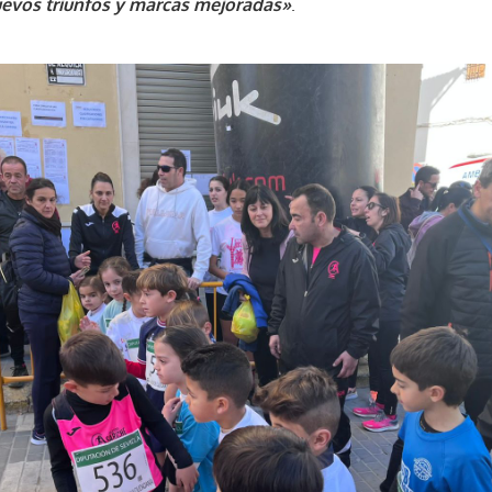
uevos triunfos y marcas mejoradas»
.