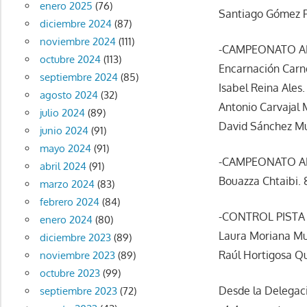
enero 2025
(76)
Santiago Gómez P
diciembre 2024
(87)
noviembre 2024
(111)
-CAMPEONATO AN
octubre 2024
(113)
Encarnación Carner
septiembre 2024
(85)
Isabel Reina Ales. 
agosto 2024
(32)
Antonio Carvajal M
julio 2024
(89)
David Sánchez Mu
junio 2024
(91)
mayo 2024
(91)
-CAMPEONATO AN
abril 2024
(91)
Bouazza Chtaibi.
marzo 2024
(83)
febrero 2024
(84)
-CONTROL PISTA 
enero 2024
(80)
Laura Moriana M
diciembre 2023
(89)
Raúl Hortigosa Q
noviembre 2023
(89)
octubre 2023
(99)
Desde la Delegaci
septiembre 2023
(72)