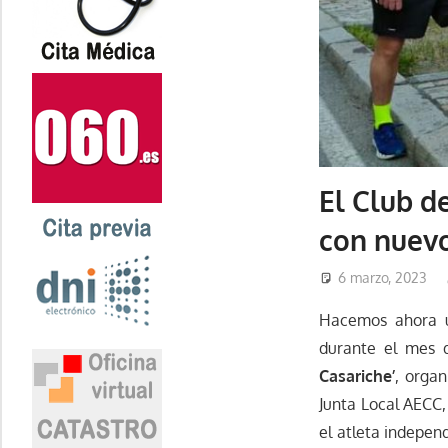
El Club d
con nuevo
6 marzo, 2023
Hacemos ahora un
durante el mes 
Casariche’
, orga
Junta Local AECC,
el atleta indepen