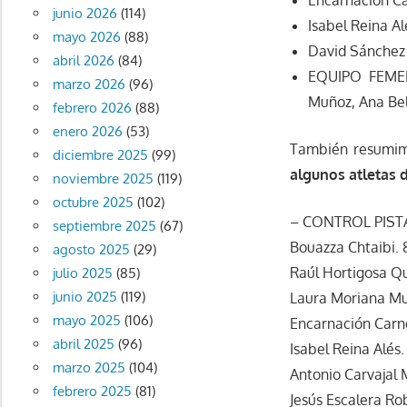
Encarnación Ca
junio 2026
(114)
Isabel Reina Al
mayo 2026
(88)
David Sánchez 
abril 2026
(84)
EQUIPO FEMENI
marzo 2026
(96)
Muñoz, Ana Bel
febrero 2026
(88)
enero 2026
(53)
También resumim
diciembre 2025
(99)
algunos atletas 
noviembre 2025
(119)
octubre 2025
(102)
– CONTROL PISTA
septiembre 2025
(67)
Bouazza Chtaibi.
agosto 2025
(29)
Raúl Hortigosa Q
julio 2025
(85)
junio 2025
(119)
Laura Moriana M
mayo 2025
(106)
Encarnación Carn
abril 2025
(96)
Isabel Reina Alés
marzo 2025
(104)
Antonio Carvajal 
febrero 2025
(81)
Jesús Escalera Ro