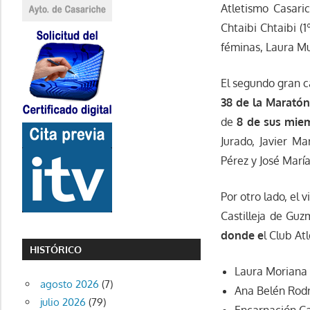
Atletismo Casaric
Chtaibi Chtaibi (1
féminas, Laura Mu
El segundo gran c
38 de la Maratón
de
8 de sus mie
Jurado, Javier M
Pérez y José Mar
Por otro lado, el 
Castilleja de Gu
donde e
l Club At
HISTÓRICO
Laura Moriana 
agosto 2026
(7)
Ana Belén Rodr
julio 2026
(79)