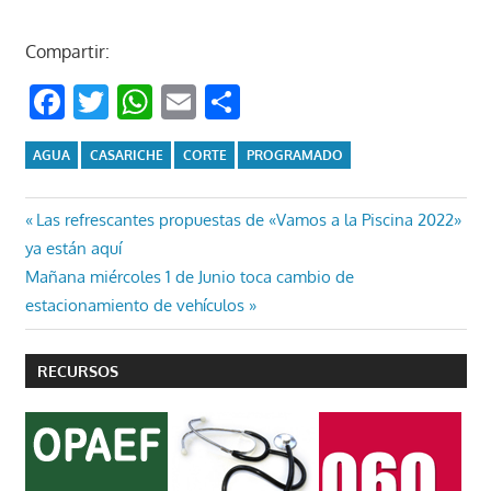
Compartir:
Facebook
Twitter
WhatsApp
Email
Compartir
AGUA
CASARICHE
CORTE
PROGRAMADO
Navegación
Entrada
Las refrescantes propuestas de «Vamos a la Piscina 2022»
anterior:
ya están aquí
de
Entrada
Mañana miércoles 1 de Junio toca cambio de
entradas
siguiente:
estacionamiento de vehículos
RECURSOS