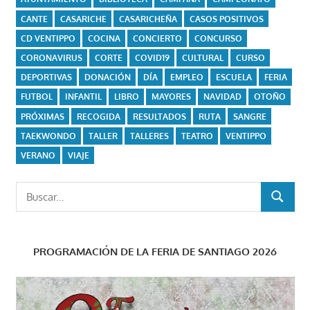
CANTE
CASARICHE
CASARICHEÑA
CASOS POSITIVOS
CD VENTIPPO
COCINA
CONCIERTO
CONCURSO
CORONAVIRUS
CORTE
COVID19
CULTURAL
CURSO
DEPORTIVAS
DONACIÓN
DÍA
EMPLEO
ESCUELA
FERIA
FUTBOL
INFANTIL
LIBRO
MAYORES
NAVIDAD
OTOÑO
PRÓXIMAS
RECOGIDA
RESULTADOS
RUTA
SANGRE
TAEKWONDO
TALLER
TALLERES
TEATRO
VENTIPPO
VERANO
VIAJE
Buscar:
BUSCAR
PROGRAMACIÓN DE LA FERIA DE SANTIAGO 2026