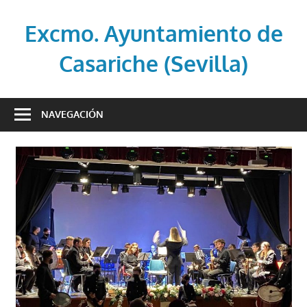
Saltar
al
Excmo. Ayuntamiento de
contenido
Casariche (Sevilla)
Web
oficial
NAVEGACIÓN
del
Ayuntamiento
de
Casariche
(Sevilla)