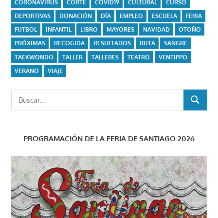
CORONAVIRUS
CORTE
COVID19
CULTURAL
CURSO
DEPORTIVAS
DONACIÓN
DÍA
EMPLEO
ESCUELA
FERIA
FUTBOL
INFANTIL
LIBRO
MAYORES
NAVIDAD
OTOÑO
PRÓXIMAS
RECOGIDA
RESULTADOS
RUTA
SANGRE
TAEKWONDO
TALLER
TALLERES
TEATRO
VENTIPPO
VERANO
VIAJE
Buscar:
BUSCAR
PROGRAMACIÓN DE LA FERIA DE SANTIAGO 2026