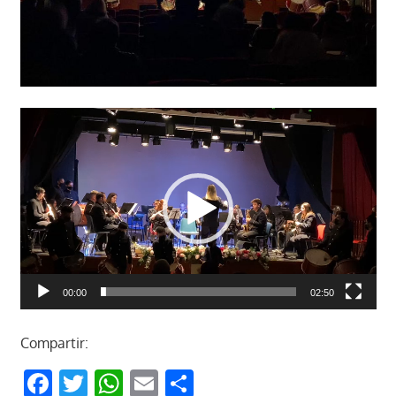
Reproductor
de
vídeo
00:00
02:50
Compartir:
Facebook
Twitter
WhatsApp
Email
Compartir