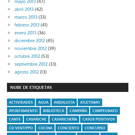
mayo 2013
(47)
abril 2013
(42)
marzo 2013
(33)
febrero 2013
(41)
enero 2013
(36)
diciembre 2012
(45)
noviembre 2012
(39)
octubre 2012
(53)
septiembre 2012
(33)
agosto 2012
(13)
NUBE DE ETIQUETAS
ACTIVIDADES
AGUA
ANDALUCÍA
ATLETISMO
AYUNTAMIENTO
BIBLIOTECA
CAMPAÑA
CAMPEONATO
CANTE
CASARICHE
CASARICHEÑA
CASOS POSITIVOS
CD VENTIPPO
COCINA
CONCIERTO
CONCURSO