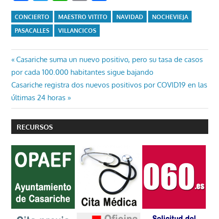
CONCIERTO
MAESTRO VITITO
NAVIDAD
NOCHEVIEJA
PASACALLES
VILLANCICOS
Navegación
Entrada
Casariche suma un nuevo positivo, pero su tasa de casos
anterior:
por cada 100.000 habitantes sigue bajando
de
Entrada
Casariche registra dos nuevos positivos por COVID19 en las
entradas
siguiente:
últimas 24 horas
RECURSOS