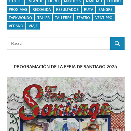
FUTBOL
INFANTIL
LIBRO
MAYORES
NAVIDAD
OTOÑO
PRÓXIMAS
RECOGIDA
RESULTADOS
RUTA
SANGRE
TAEKWONDO
TALLER
TALLERES
TEATRO
VENTIPPO
VERANO
VIAJE
Buscar:
BUSCAR
PROGRAMACIÓN DE LA FERIA DE SANTIAGO 2026