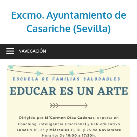
Saltar
al
Excmo. Ayuntamiento de
contenido
Casariche (Sevilla)
Web
oficial
NAVEGACIÓN
del
Ayuntamiento
de
Casariche
(Sevilla)