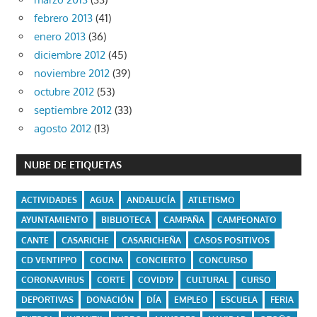
febrero 2013
(41)
enero 2013
(36)
diciembre 2012
(45)
noviembre 2012
(39)
octubre 2012
(53)
septiembre 2012
(33)
agosto 2012
(13)
NUBE DE ETIQUETAS
ACTIVIDADES
AGUA
ANDALUCÍA
ATLETISMO
AYUNTAMIENTO
BIBLIOTECA
CAMPAÑA
CAMPEONATO
CANTE
CASARICHE
CASARICHEÑA
CASOS POSITIVOS
CD VENTIPPO
COCINA
CONCIERTO
CONCURSO
CORONAVIRUS
CORTE
COVID19
CULTURAL
CURSO
DEPORTIVAS
DONACIÓN
DÍA
EMPLEO
ESCUELA
FERIA