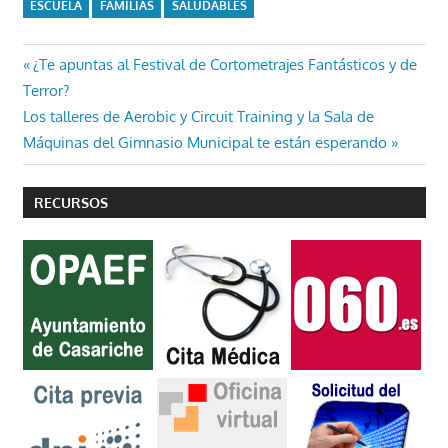
ESCUELA
FAMILIAS
SALUDABLES
Navegación
Entrada
¿Te apuntas al Festival de Cortometrajes Fantásticos y de
anterior:
Terror?
de
Entrada
Los talleres de Aerobic y Circuit Training y la Sala de
entradas
siguiente:
Máquinas del Gimnasio Municipal te están esperando
RECURSOS