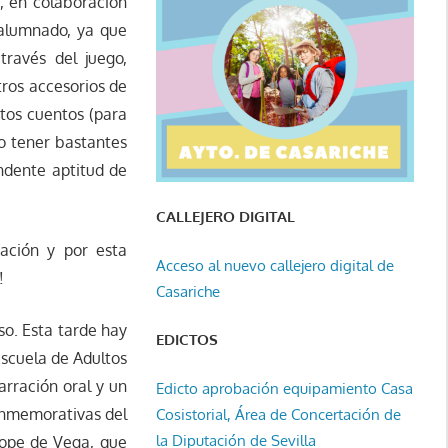
, en colaboración
 alumnado, ya que
través del juego,
tros accesorios de
tos cuentos (para
do tener bastantes
ndente aptitud de
CALLEJERO DIGITAL
ación y por esta
Acceso al nuevo callejero digital de
!
Casariche
so. Esta tarde hay
EDICTOS
Escuela de Adultos
arración oral y un
Edicto aprobación equipamiento Casa
conmemorativas del
Cosistorial, Área de Concertación de
la Diputación de Sevilla
 Lope de Vega, que