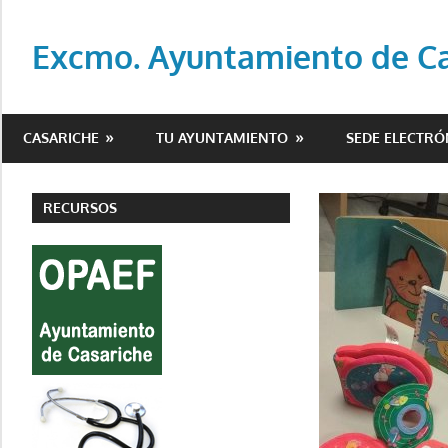
Saltar
al
Excmo. Ayuntamiento de Cas
contenido
Web
oficial
CASARICHE
TU AYUNTAMIENTO
SEDE ELECTRÓ
del
Ayuntamiento
de
RECURSOS
Casariche
(Sevilla)