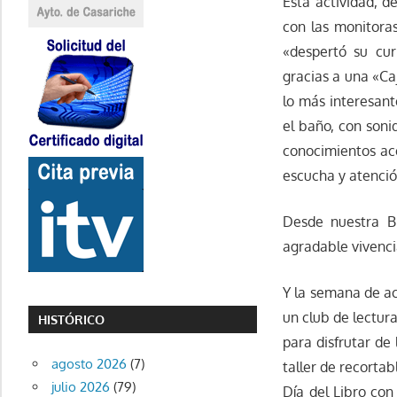
Esta actividad, 
con las monitoras
«despertó su cur
gracias a una «Ca
lo más interesant
el baño, con soni
conocimientos ac
escucha y atenció
Desde nuestra Bi
agradable vivenci
Y la semana de ac
un club de lectur
HISTÓRICO
para disfrutar de
agosto 2026
(7)
taller de recorta
julio 2026
(79)
Día del Libro con