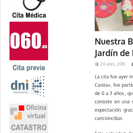
Nuestra B
Jardín de
24 abril, 2019
La cita fue ayer m
Casita», fue part
de 0 a 3 años , q
consiste en una 
expectación grac
cancioncillas.