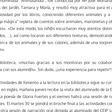
denominada “Animalandia”, fue conducida por Mª José Moriana
 del Jardín, Tamara y María, y resultó muy atractiva para el
iosidad por los libros, conociendo diferentes animales y a 
ja mágica” repleta de cuentos sobre animales, marionetas y o
es». «De este modo, los niñ@s escucharon muy atentos distin
dos, …), así como tocaron sus diferentes texturas, demostran
erca de los animales y de sus colores, además de una sorpre
n».
blioteca, «muchas gracias a sus monitoras por su colabor
a con sus alumn@s». Sin duda, ¡¡una experiencia para repetir!!
tividades de fomento a la lectura en la biblioteca sigue su cur
a en inglés, mañana jueves recibe la visita del alumnado de la 
 la poesía de Gloria Fuertes y el viernes habrá una sesión de n
bles. El martes 30 se pondrá el broche final a las actividades 
 otra sesión de narración oral dirigida al alumnado del CEIP