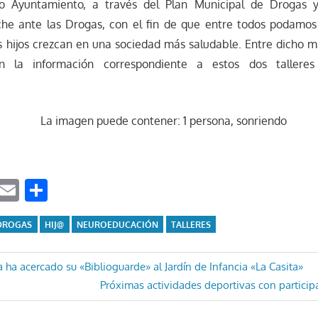
ro Ayuntamiento, a través del Plan Municipal de Drogas y
he ante las Drogas, con el fin de que entre todos podamos
 hijos crezcan en una sociedad más saludable. Entre dicho ma
n la información correspondiente a estos dos tallere
ook
tter
WhatsApp
Email
Compartir
DROGAS
HIJ@
NEUROEDUCACIÓN
TALLERES
ón
a ha acercado su «Biblioguarde» al Jardín de Infancia «La Casita»
Entrada
Próximas actividades deportivas con particip
siguiente: