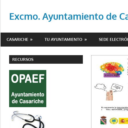
Saltar
al
Excmo. Ayuntamiento de Cas
contenido
Web
oficial
CASARICHE
TU AYUNTAMIENTO
SEDE ELECTRÓ
del
Ayuntamiento
de
RECURSOS
Casariche
(Sevilla)