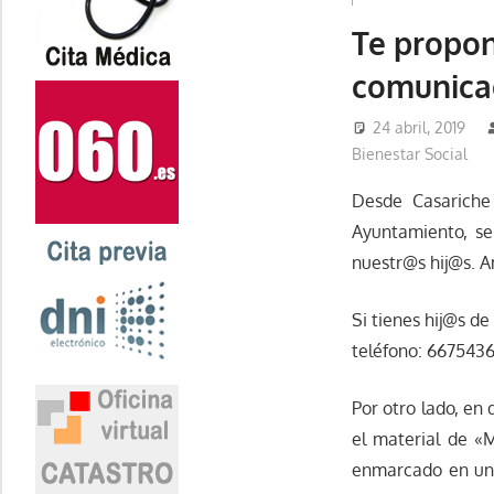
Te propon
comunicac
24 abril, 2019
Bienestar Social
Desde Casariche
Ayuntamiento, se
nuestr@s hij@s. 
Si tienes hij@s de
teléfono: 6675436
Por otro lado, en
el material de «
enmarcado en un 