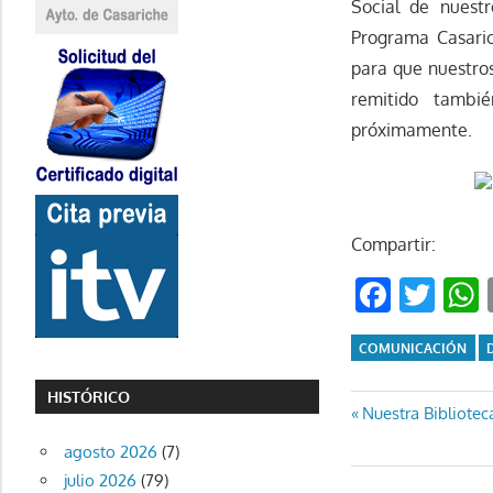
Social de nuest
Programa Casaric
para que nuestros
remitido tambié
próximamente.
Compartir:
Faceb
Twi
COMUNICACIÓN
HISTÓRICO
Navegaci
Entrada
Nuestra Bibliotec
anterior:
agosto 2026
(7)
de
julio 2026
(79)