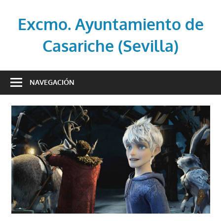
Saltar
al
Excmo. Ayuntamiento de
contenido
Casariche (Sevilla)
Web
oficial
NAVEGACIÓN
del
Ayuntamiento
de
Casariche
(Sevilla)