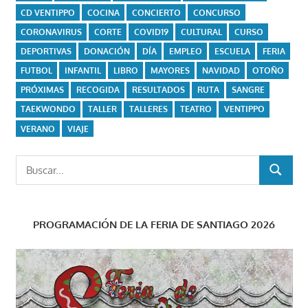
CD VENTIPPO
COCINA
CONCIERTO
CONCURSO
CORONAVIRUS
CORTE
COVID19
CULTURAL
CURSO
DEPORTIVAS
DONACIÓN
DÍA
EMPLEO
ESCUELA
FERIA
FUTBOL
INFANTIL
LIBRO
MAYORES
NAVIDAD
OTOÑO
PRÓXIMAS
RECOGIDA
RESULTADOS
RUTA
SANGRE
TAEKWONDO
TALLER
TALLERES
TEATRO
VENTIPPO
VERANO
VIAJE
Buscar:
BUSCAR
PROGRAMACIÓN DE LA FERIA DE SANTIAGO 2026