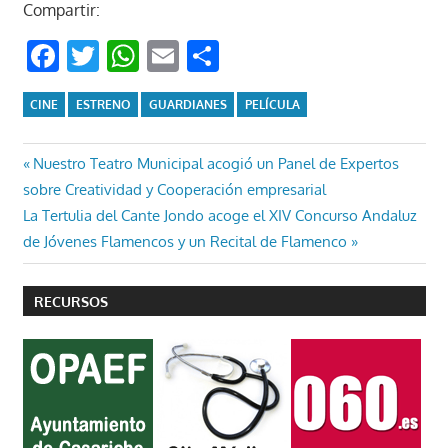
Compartir:
Facebook
Twitter
WhatsApp
Email
Compartir
CINE
ESTRENO
GUARDIANES
PELÍCULA
Navegación
Entrada
Nuestro Teatro Municipal acogió un Panel de Expertos
anterior:
sobre Creatividad y Cooperación empresarial
de
Entrada
La Tertulia del Cante Jondo acoge el XIV Concurso Andaluz
entradas
siguiente:
de Jóvenes Flamencos y un Recital de Flamenco
RECURSOS