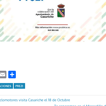
ook
tter
WhatsApp
Email
Compartir
ACIONES
PREZI
ón
iclomotores visita Casariche el 18 de Octubre
Entrada