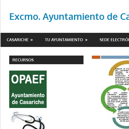
Saltar
al
Excmo. Ayuntamiento de Cas
contenido
Web
oficial
CASARICHE
TU AYUNTAMIENTO
SEDE ELECTRÓ
del
Ayuntamiento
de
RECURSOS
Casariche
(Sevilla)