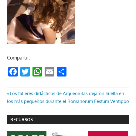
Compartir:
Facebook
Twitter
WhatsApp
Email
Compartir
Navegación
Entrada
Los talleres didácticos de Arqueorutas dejaron huella en
anterior:
los más pequeños durante el Romanorum Festum Ventippo
de
entradas
RECURSOS