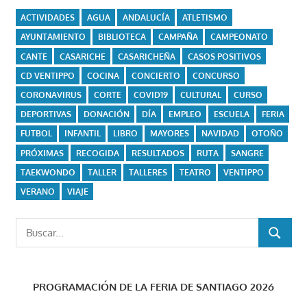
ACTIVIDADES
AGUA
ANDALUCÍA
ATLETISMO
AYUNTAMIENTO
BIBLIOTECA
CAMPAÑA
CAMPEONATO
CANTE
CASARICHE
CASARICHEÑA
CASOS POSITIVOS
CD VENTIPPO
COCINA
CONCIERTO
CONCURSO
CORONAVIRUS
CORTE
COVID19
CULTURAL
CURSO
DEPORTIVAS
DONACIÓN
DÍA
EMPLEO
ESCUELA
FERIA
FUTBOL
INFANTIL
LIBRO
MAYORES
NAVIDAD
OTOÑO
PRÓXIMAS
RECOGIDA
RESULTADOS
RUTA
SANGRE
TAEKWONDO
TALLER
TALLERES
TEATRO
VENTIPPO
VERANO
VIAJE
Buscar:
BUSCAR
PROGRAMACIÓN DE LA FERIA DE SANTIAGO 2026