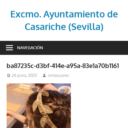
Saltar
al
Excmo. Ayuntamiento de
contenido
Casariche (Sevilla)
Web
oficial
NAVEGACIÓN
del
Ayuntamiento
ba87235c-d3bf-414e-a95a-83e1a70b1161
de
Casariche
26 junio, 2025
inmasuarez
(Sevilla)