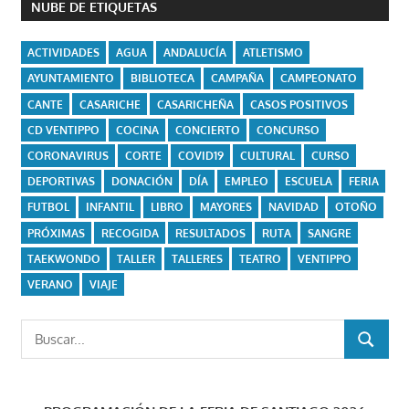
NUBE DE ETIQUETAS
ACTIVIDADES
AGUA
ANDALUCÍA
ATLETISMO
AYUNTAMIENTO
BIBLIOTECA
CAMPAÑA
CAMPEONATO
CANTE
CASARICHE
CASARICHEÑA
CASOS POSITIVOS
CD VENTIPPO
COCINA
CONCIERTO
CONCURSO
CORONAVIRUS
CORTE
COVID19
CULTURAL
CURSO
DEPORTIVAS
DONACIÓN
DÍA
EMPLEO
ESCUELA
FERIA
FUTBOL
INFANTIL
LIBRO
MAYORES
NAVIDAD
OTOÑO
PRÓXIMAS
RECOGIDA
RESULTADOS
RUTA
SANGRE
TAEKWONDO
TALLER
TALLERES
TEATRO
VENTIPPO
VERANO
VIAJE
Buscar:
BUSCAR