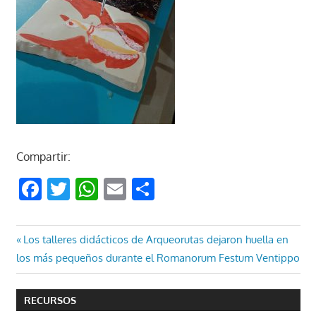
Compartir:
Facebook
Twitter
WhatsApp
Email
Compartir
Navegación
Entrada
Los talleres didácticos de Arqueorutas dejaron huella en
anterior:
los más pequeños durante el Romanorum Festum Ventippo
de
entradas
RECURSOS